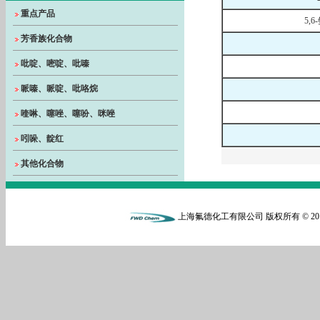
重点产品
5,6
芳香族化合物
吡啶、嘧啶、吡嗪
哌嗪、哌啶、吡咯烷
喹啉、噻唑、噻吩、咪唑
吲哚、靛红
其他化合物
上海氟德化工有限公司 版权所有 © 20