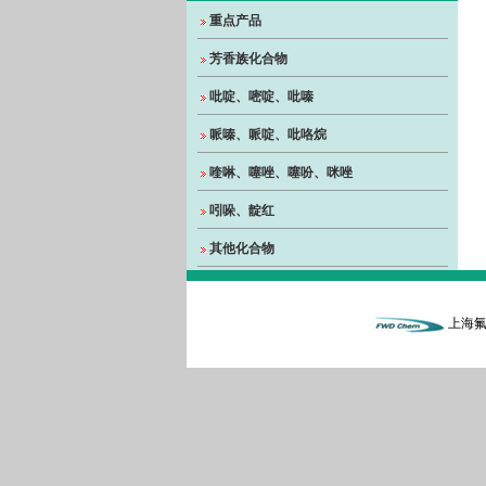
重点产品
芳香族化合物
吡啶、嘧啶、吡嗪
哌嗪、哌啶、吡咯烷
喹啉、噻唑、噻吩、咪唑
吲哚、靛红
其他化合物
上海氟