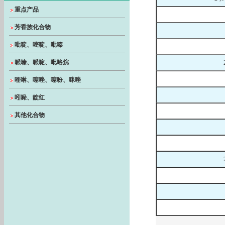
重点产品
芳香族化合物
吡啶、嘧啶、吡嗪
哌嗪、哌啶、吡咯烷
喹啉、噻唑、噻吩、咪唑
吲哚、靛红
其他化合物